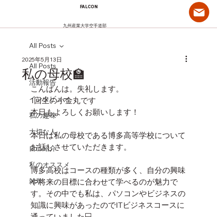
FALCON
九州産業大学空手道部
All Posts
2025年5月13日
All Posts
私の母校🏫
活動報告
こんばんは。失礼します。
インタビュー
1回生の小金丸です
本日もよろしくお願いします！
私の趣味
大切な人
本日は私の母校である博多高等学校について
お話しさせていただきます。
自己紹介
私のオススメ
博多高校はコースの種類が多く、自分の興味
雑学
や将来の目標に合わせて学べるのが魅力で
す。その中でも私は、パソコンやビジネスの
知識に興味があったのでITビジネスコースに
通っていました💻