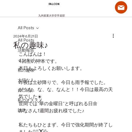
FALCON
九州産業大学空手道部
All Posts
2024年6月21日
All Posts
私の趣味♪
活動報告
こんばんは！
インタビュー
4回生の沖本です。
本日もよろしくお願いします。
私の趣味
大切な人
昨夜は土砂降りで、今日も雨予報でした。
が！な、な、な、なんと！！今日は最高の天
自己紹介
気でした☀️
私のオススメ
世間では"華の金曜日"と呼ばれる日🌼
雑学
みなさん1週間お疲れ様でした♪
私たちもひとまず、今日で強化期間が終了し
ました🏃‍♂️🏋️💦