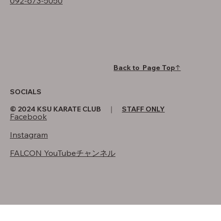
092-673-5050
Back to Page Top↑
SOCIALS
© 2024 KSU KARATE CLUB ｜
STAFF ONLY
Facebook
Instagram
FALCON YouTubeチャンネル