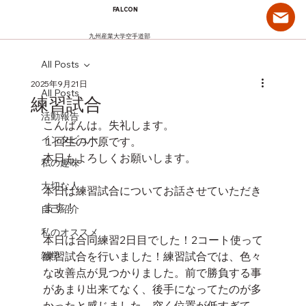
FALCON
九州産業大学空手道部
All Posts
2025年9月21日
All Posts
練習試合
活動報告
こんばんは。失礼します。
インタビュー
１回生の小原です。
本日もよろしくお願いします。
私の趣味
大切な人
本日は練習試合についてお話させていただき
ます！
自己紹介
私のオススメ
本日は合同練習2日目でした！2コート使って
雑学
練習試合を行いました！練習試合では、色々
な改善点が見つかりました。前で勝負する事
があまり出来てなく、後手になってたのが多
かったと感じました。突く位置が低すぎて、