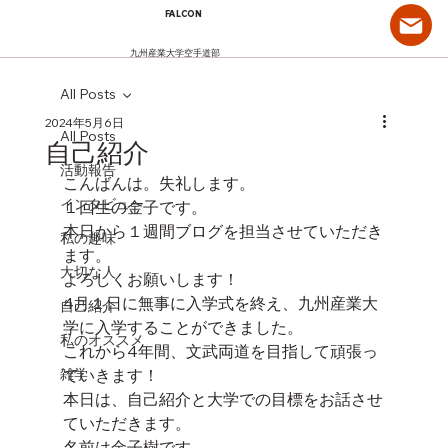
FALCON
九州産業大学空手道部
All Posts
2024年5月6日
All Posts
自己紹介
活動報告
こんばんは。失礼します。
インタビュー
１回生の金子です。
本日から１週間ブログを担当させていただき
私の趣味
ます。
大切な人
よろしくお願いします！
4月１日に無事に入学式を終え、九州産業大
自己紹介
学に入学することができました。
私のオススメ
これから4年間、文武両道を目指して頑張っ
雑学
ていきます！
本日は、自己紹介と大学での目標をお話させ
ていただきます。
名前は金子樹です。