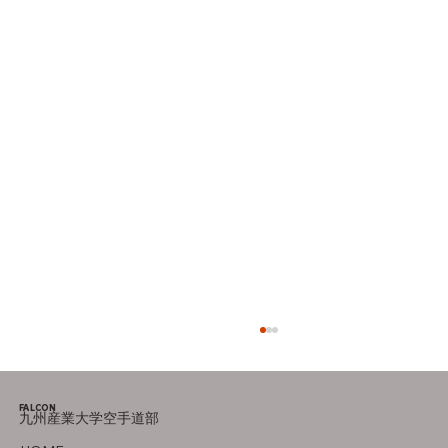
FALCON
九州産業大学空手道部
オフの過ごし方