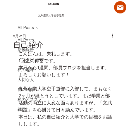
FALCON
九州産業大学空手道部
All Posts
5月25日
All Posts
自己紹介
活動報告
こんばんは。失礼します。
インタビュー
1回生の得冨です。
本日から1週間、部員ブログを担当します。
私の趣味
よろしくお願いします！
大切な人
九州産業大学空手道部に入部して、まもなく
自己紹介
2ヶ月が経とうとしています。まだ学業と部
私のオススメ
活動の両立に大変な面もありますが、「文武
雑学
両道」を心掛けて日々励んでいます。
本日は、私の自己紹介と大学での目標をお話
しします。