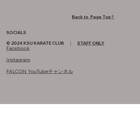
Back to Page Top↑
SOCIALS
© 2024 KSU KARATE CLUB ｜
STAFF ONLY
Facebook
Instagram
FALCON YouTubeチャンネル