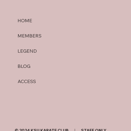
HOME
MEMBERS
LEGEND
BLOG
ACCESS
© 2024 KSU KARATE CLUB ｜
STAFF ONLY