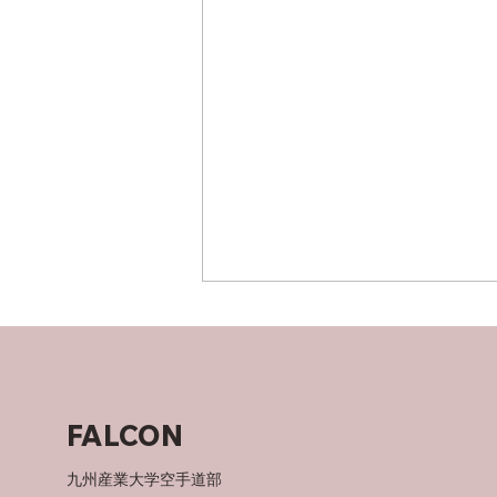
竜泉寺の湯！
FALCON
九州産業大学空手道部