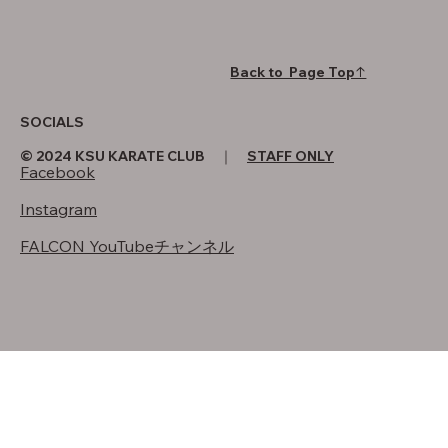
Back to Page Top↑
SOCIALS
© 2024 KSU KARATE CLUB ｜
STAFF ONLY
Facebook
Instagram
FALCON YouTubeチャンネル