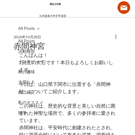
FALCON
九州産業大学空手道部
All Posts
2024年10月25日
All Posts
赤間神宮
活動報告
こんばんは！
インタビュー
2回生の大石です！本日もよろしくお願いし
ます。
私の趣味
大切な人
今日は、山口県下関市に位置する「赤間神
社」についてご紹介します。
自己紹介
私のオススメ
この神社は、歴史的な背景と美しい自然に囲
雑学
まれた神聖な場所で、多くの参拝者に愛され
ています。
赤間神社は、平安時代に創建されたとされ、
特に源平合戦において有名な武将、源義経を