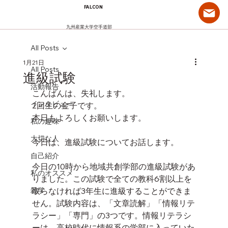
FALCON
九州産業大学空手道部
All Posts
1月21日
All Posts
進級試験
活動報告
こんばんは、失礼します。
インタビュー
2回生の金子です。
本日もよろしくお願いします。
私の趣味
大切な人
今日は、進級試験についてお話します。
自己紹介
今日の10時から地域共創学部の進級試験があ
私のオススメ
りました。この試験で全ての教科6割以上を
雑学
取らなければ3年生に進級することができま
せん。試験内容は、「文章読解」「情報リテ
ラシー」「専門」の3つです。情報リテラシ
ーは、高校時代に情報系の学部に入っていた