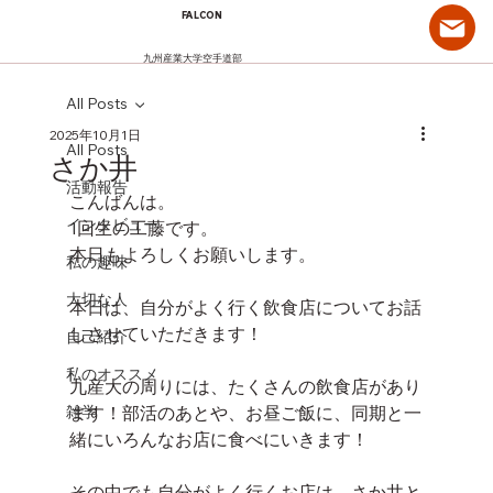
FALCON
九州産業大学空手道部
All Posts
2025年10月1日
All Posts
さか井
活動報告
こんばんは。
インタビュー
1回生の工藤です。
本日もよろしくお願いします。
私の趣味
大切な人
本日は、自分がよく行く飲食店についてお話
しさせていただきます！
自己紹介
私のオススメ
九産大の周りには、たくさんの飲食店があり
雑学
ます！部活のあとや、お昼ご飯に、同期と一
緒にいろんなお店に食べにいきます！
その中でも自分がよく行くお店は、さか井と