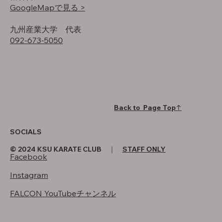
GoogleMapで見る >
​九州産業大学 代表
092-673-5050
Back to Page Top↑
SOCIALS
© 2024 KSU KARATE CLUB ｜
STAFF ONLY
Facebook
Instagram
FALCON YouTubeチャンネル