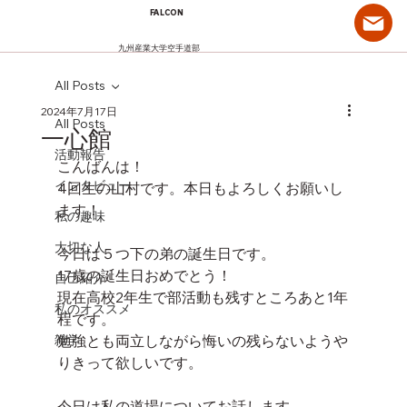
FALCON
九州産業大学空手道部
All Posts
2024年7月17日
All Posts
一心館
活動報告
こんばんは！
インタビュー
4回生の山村です。本日もよろしくお願いし
ます！
私の趣味
大切な人
今日は５つ下の弟の誕生日です。
17歳の誕生日おめでとう！
自己紹介
現在高校2年生で部活動も残すところあと1年
私のオススメ
程です。
雑学
勉強とも両立しながら悔いの残らないようや
りきって欲しいです。
今日は私の道場についてお話します。