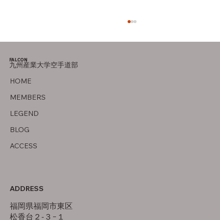
FALCON
九州産業大学空手道部
竜泉寺の湯！
HOME
MEMBERS
LEGEND
BLOG
ACCESS
ADDRESS
福岡県福岡市東区
松香台２-３−１