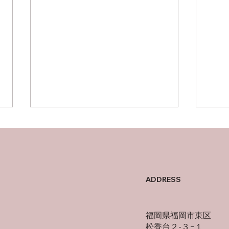
父に
竜泉寺の湯！
ADDRESS
福岡県福岡市東区
松香台２-３−１