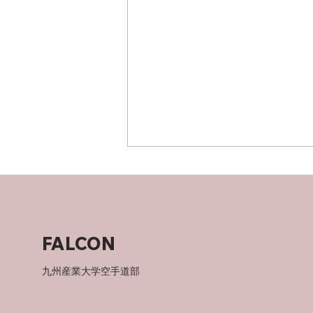
FALCON
いちばん好きな食べ物！
九州産業大学空手道部