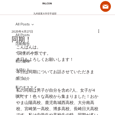
FALCON
九州産業大学空手道部
All Posts
2025年4月27日
All Posts
同期！
活動報告
こんばんは。
インタビュー
1回生の小原です。
本日もよろしくお願いします！
私の趣味
大切な人
本日は同期についてお話させていただきま
す！
自己紹介
私のオススメ
私の同期は男子が自分を含め7人、女子が4
雑学
人です！色々な高校から集まりました！おか
やま山陽高校、鹿児島城西高校、大分南高
校、宮崎第一高校、博多高校、長崎日大高校
です。私は中学生や高校生の時、同期が多い