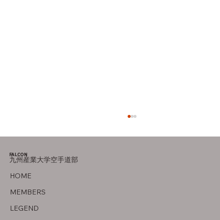
FALCON
九州産業大学空手道部
後期の目標
HOME
MEMBERS
LEGEND