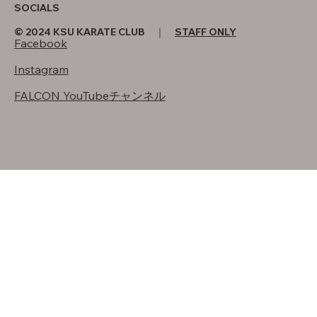
SOCIALS
© 2024 KSU KARATE CLUB ｜
STAFF ONLY
Facebook
Instagram
FALCON YouTubeチャンネル