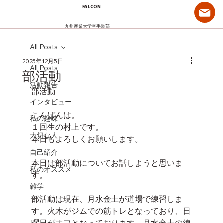
FALCON
九州産業大学空手道部
All Posts
2025年12月5日
All Posts
部活動
活動報告
部活動
インタビュー
こんばんは。
私の趣味
１回生の村上です。
大切な人
本日もよろしくお願いします。
自己紹介
本日は部活動についてお話しようと思いま
私のオススメ
す。
雑学
部活動は現在、月水金土が道場で練習しま
す。火木がジムでの筋トレとなっており、日
曜日がオフとなっております。月水金土の練