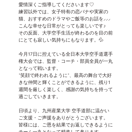
愛情深くご指導してくださいます♡
練習以外では、女子特有の恋バナや実家の
猫、おすすめのドラマやご飯等のお話を⸝⸝⸝
こんな幸せな日常がとっても楽しいです♪
その反面、大学空手生活が終わるのを目の前
にとても寂しい気持ちにもなります。💦
今月17日に控えている全日本大学空手道選手
権大会では、監督・コーチ・部員全員が一丸
となって戦います。
"笑顔で終われるように"、最高の舞台で大好
きな仲間と輝くことができるように、残り1
週間を厳しく楽しく、感謝の気持ちを持って
過ごしていきます。
日頃より、九州産業大学 空手道部に温かい
ご支援・ご声援をありがとうございます。
皆様には、ご恩を結果でお返しできるように
チーム一丸となって精進して参ります。