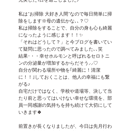
私は"お掃除 大好き人間"なので毎日簡単に掃
除をします※母の遺伝かな､､？♡
私は掃除をすることで、自分の身も心も綺麗
になったように感じます！！✨
「それはどうして？」と今ブログを書いてい
て疑問に思ったので調べてみました､､笑
結果･・・幸せホルモンと呼ばれるセロトニ
ンの分泌量が増加するからだそう⸝⸝♡
自分が関わる場所や物を｢綺麗に！清潔
に！！｣しておくことは、他人の幸福にも繋
がる♪
自宅だけではなく、学校や道場等、決して当
たり前と思ってはいけない幸せな環境を、部
員一同感謝の気持ちを持ち続けて大切にして
いきます🍀
前置きが長くなりましたが、今日は先月行わ