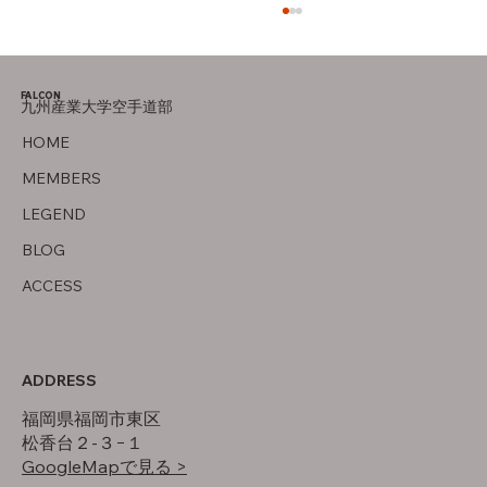
母の存在
FALCON
九州産業大学空手道部
HOME
MEMBERS
LEGEND
BLOG
ACCESS
ADDRESS
福岡県福岡市東区
松香台２-３−１
GoogleMapで見る >