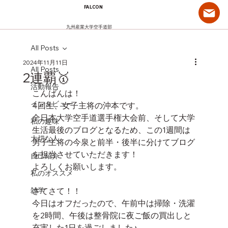
FALCON
九州産業大学空手道部
All Posts
2024年11月11日
All Posts
2連覇🥇
活動報告
こんばんは！
インタビュー
4回生、女子主将の沖本です。
全日本大学空手道選手権大会前、そして大学
私の趣味
生活最後のブログとなるため、この1週間は
大切な人
男子主将の今泉と前半・後半に分けてブログ
を担当させていただきます！
自己紹介
よろしくお願いします。
私のオススメ
雑学
さてさて！！
今日はオフだったので、午前中は掃除・洗濯
を2時間、午後は整骨院に夜ご飯の買出しと
充実した1日を過ごしました♪