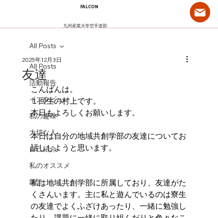
FALCON
九州産業大学空手道部
All Posts
2025年12月3日
All Posts
友達
活動報告
こんばんは。
インタビュー
１回生の村上です。
本日もよろしくお願いします。
私の趣味
大切な人
本日は自分の地域共創学部の友達についてお
話ししようと思います。
自己紹介
私のオススメ
雑学
私は地域共創学部に所属しており、友達がた
くさんいます。主に私と遊んでいるのは寮生
の友達でよくふざけあったり、一緒に勉強し
たり、課題に一緒に取り組んだりと色々なこ