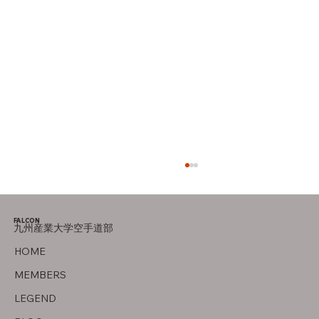
母の存在
FALCON
九州産業大学空手道部
HOME
MEMBERS
LEGEND