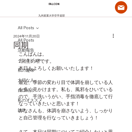
FALCON
九州産業大学空手道部
All Posts
2024年11月20日
All Posts
同期
活動報告
こんばんは。
インタビュー
2回生の堺です。
本日もよろしくお願いいたします！
私の趣味
大切な人
最近、季節の変わり目で体調を崩している人
を多く見かけます。私も、風邪をひいている
自己紹介
ので、手洗いうがい、手指消毒を徹底して行
私のオススメ
なっていきたいと思います！
雑学
みなさんも、体調を崩さないよう、しっかり
と自己管理を行なっていきましょう！
さて、本日は同期についてご紹介したいと思