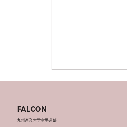
竜泉寺の湯！
FALCON
九州産業大学空手道部