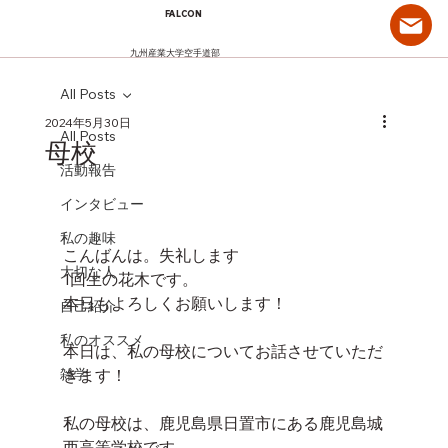
FALCON
九州産業大学空手道部
All Posts
2024年5月30日
All Posts
母校
活動報告
インタビュー
私の趣味
こんばんは。失礼します
大切な人
1回生の花木です。
本日もよろしくお願いします！
自己紹介
私のオススメ
本日は、私の母校についてお話させていただ
雑学
きます！
私の母校は、鹿児島県日置市にある鹿児島城
西高等学校です。