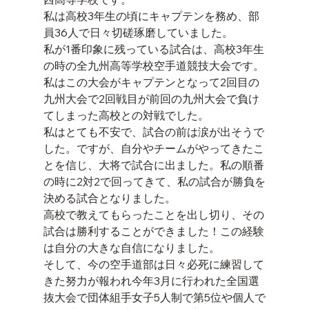
私は高校3年生の頃にキャプテンを務め、部
員36人で日々切磋琢磨していました。
私が1番印象に残っている試合は、高校3年生
の時の全九州高等学校空手道競技大会です。
私はこの大会がキャプテンとなって2回目の
九州大会で2回戦目が前回の九州大会で負け
てしまった高校との対戦でした。
私はとても不安で、試合の前は涙が出そうで
した。ですが、自分やチームがやってきたこ
とを信じ、大将で試合に出ました。私の順番
の時に2対2で回ってきて、私の試合が勝負を
決める試合となりました。
高校で教えてもらったことを出し切り、その
試合は勝利することができました！この経験
は自分の大きな自信になりました。
そして、今の空手道部は日々必死に練習して
きた努力が報われ今年3月に行われた全国選
抜大会で団体組手女子5人制で第5位や個人で