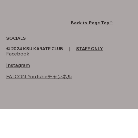
Back to Page Top↑
SOCIALS
© 2024 KSU KARATE CLUB ｜
STAFF ONLY
Facebook
Instagram
FALCON YouTubeチャンネル