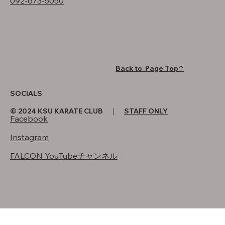
092-673-5050
Back to Page Top↑
SOCIALS
© 2024 KSU KARATE CLUB ｜
STAFF ONLY
Facebook
Instagram
FALCON YouTubeチャンネル