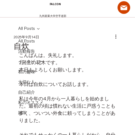
FALCON
九州産業大学空手道部
All Posts
2025年9月14日
All Posts
自炊
活動報告
こんばんは。失礼します。
インタビュー
2回生の花木です。
本日もよろしくお願いします。
私の趣味
大切な人
本日は自炊についてお話します。
自己紹介
私は今年の4月から一人暮らしを始めまし
私のオススメ
た。最初の頃は慣れない生活に戸惑うことも
雑学
多く、ついつい外食に頼ってしまうことがあ
りました。
それでもせっかくの一人暮らしだから、自分