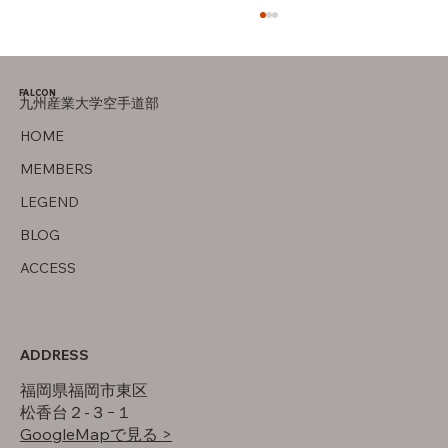
母の存在
FALCON
九州産業大学空手道部
HOME
MEMBERS
LEGEND
BLOG
ACCESS
ADDRESS
福岡県福岡市東区
松香台２-３−１
GoogleMapで見る >