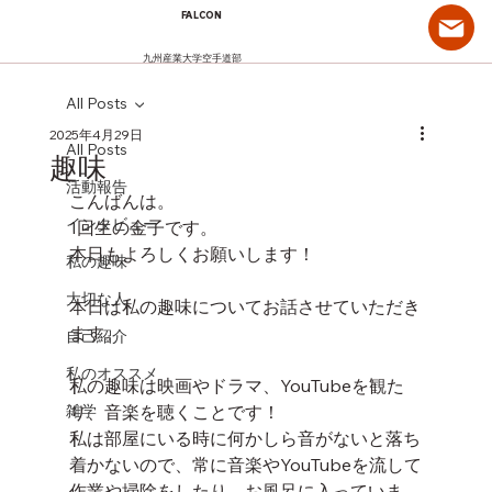
FALCON
九州産業大学空手道部
All Posts
2025年4月29日
All Posts
趣味
活動報告
こんばんは。
インタビュー
1回生の金子です。
本日もよろしくお願いします！
私の趣味
大切な人
本日は私の趣味についてお話させていただき
ます。
自己紹介
私のオススメ
私の趣味は映画やドラマ、YouTubeを観た
雑学
り、音楽を聴くことです！
私は部屋にいる時に何かしら音がないと落ち
着かないので、常に音楽やYouTubeを流して
作業や掃除をしたり、お風呂に入っていま