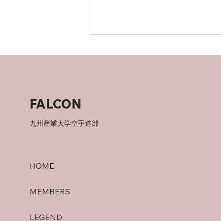
竜泉寺の湯！
FALCON
九州産業大学空手道部
HOME
MEMBERS
LEGEND