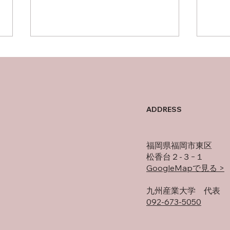
父について
オフ
ADDRESS
福岡県福岡市東区
松香台２-３−１
GoogleMapで見る >
​九州産業大学 代表
092-673-5050