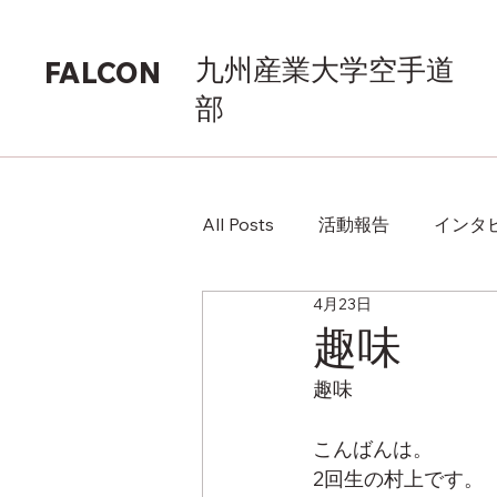
九州産業大学空手道
FALCON
部
All Posts
活動報告
インタ
4月23日
趣味
趣味
こんばんは。
2回生の村上です。