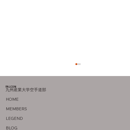
FALCON
九州産業大学空手道部
父について
HOME
MEMBERS
LEGEND
BLOG