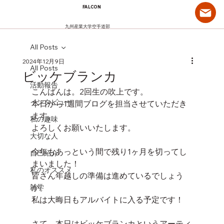
FALCON
九州産業大学空手道部
All Posts
2024年12月9日
All Posts
ビッケブランカ
活動報告
こんばんは。2回生の吹上です。
インタビュー
本日から1週間ブログを担当させていただき
ます。
私の趣味
よろしくお願いいたします。
大切な人
今年もあっという間で残り1ヶ月を切ってし
自己紹介
まいました！
私のオススメ
皆さん年越しの準備は進めているでしょう
雑学
か。
私は大晦日もアルバイトに入る予定です！
さて、本日はビッケブランカというアーティ