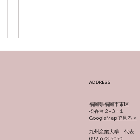
母の
オフの過ごし方
ADDRESS
福岡県福岡市東区
松香台２-３−１
GoogleMapで見る >
​九州産業大学 代表
092-673-5050