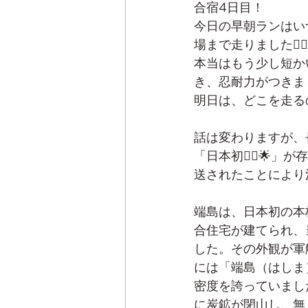
合宿4日目！
今日の早朝ランはい
場まで走りました🏃‍♂️
本当はもう少し短か
き、忍耐力がつきま
明日は、どこを走る
話は変わりますが、
「日本初☝🏻️🌟
送されたことにより
端島は、日本初の本
合住宅が建てられ、
した。その外観が軍
には「端島（はしま）
密度を誇っていまし
に炭鉱が閉山し、無