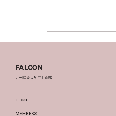
父について
FALCON
九州産業大学空手道部
HOME
MEMBERS