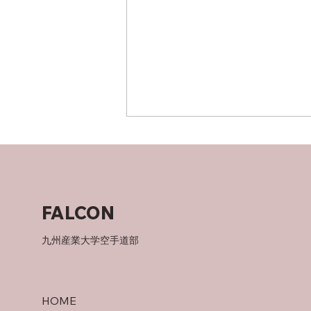
父について
FALCON
九州産業大学空手道部
HOME