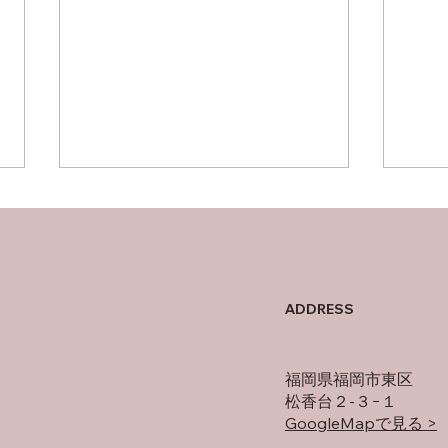
母の
オフの過ごし方
ADDRESS
福岡県福岡市東区
松香台２-３−１
GoogleMapで見る >