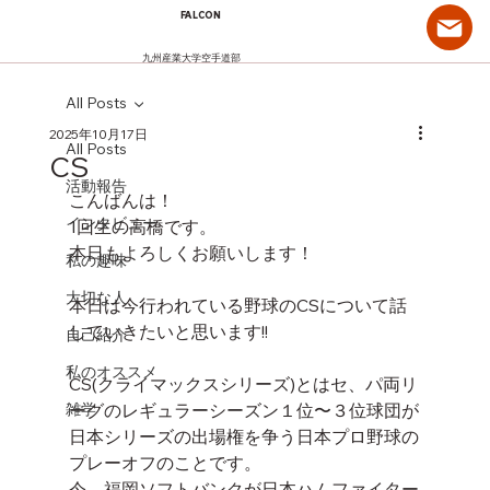
FALCON
九州産業大学空手道部
All Posts
2025年10月17日
All Posts
CS
活動報告
こんばんは！
インタビュー
1回生の高橋です。
本日もよろしくお願いします！
私の趣味
大切な人
本日は今行われている野球のCSについて話
していきたいと思います!!
自己紹介
私のオススメ
CS(クライマックスシリーズ)とはセ、パ両リ
雑学
ーグのレギュラーシーズン１位〜３位球団が
日本シリーズの出場権を争う日本プロ野球の
プレーオフのことです。
今、福岡ソフトバンクが日本ハムファイター