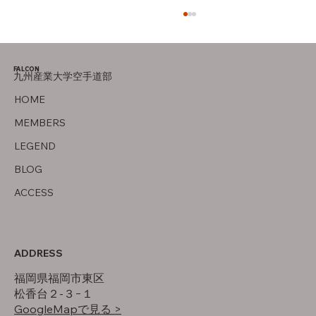
FALCON
九州産業大学空手道部
オフの過ごし方
HOME
MEMBERS
LEGEND
BLOG
ACCESS
ADDRESS
福岡県福岡市東区
松香台２-３−１
GoogleMapで見る >