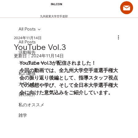
FALCON
九州産業大学空手道部
All Posts
2024年11月14日
All Posts
YouTube Vol.3
活動報告
更新日：
2024年11月14日
YouTube Vol.3が配信されました！
インタビュー
今回の動画では、全九州大学空手道選手権大
私の趣味
会の振り返り後編として、指導スタッフ視点
大切な人
での感想や学び、そして全日本大学選手権大
会に向けた意気込みをご紹介しています。
自己紹介
私のオススメ
雑学