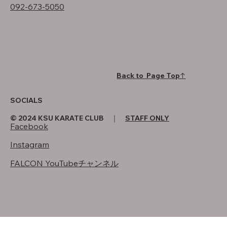
092-673-5050
Back to Page Top↑
SOCIALS
© 2024 KSU KARATE CLUB ｜
STAFF ONLY
Facebook
Instagram
FALCON YouTubeチャンネル