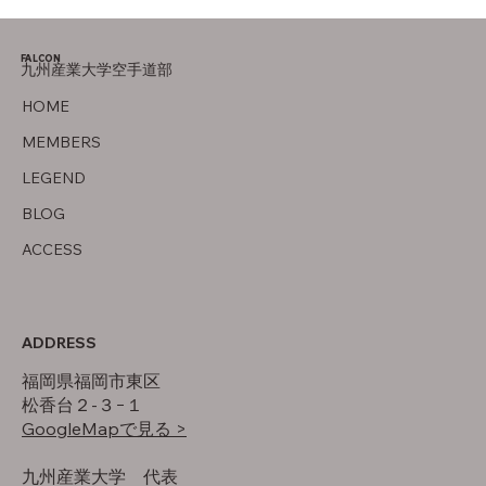
FALCON
九州産業大学空手道部
後期の目標
HOME
MEMBERS
LEGEND
BLOG
ACCESS
ADDRESS
福岡県福岡市東区
松香台２-３−１
GoogleMapで見る >
​九州産業大学 代表